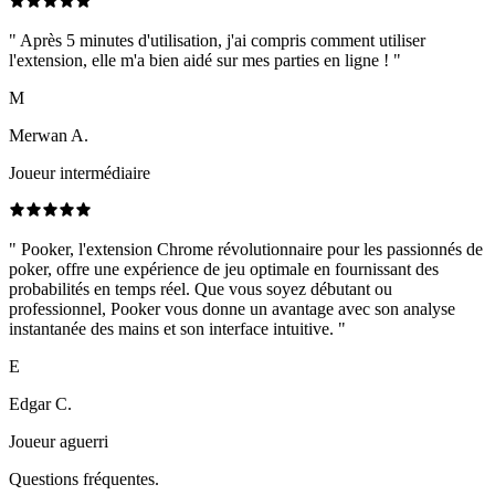
"
Après 5 minutes d'utilisation, j'ai compris comment utiliser
l'extension, elle m'a bien aidé sur mes parties en ligne !
"
M
Merwan A.
Joueur intermédiaire
"
Pooker, l'extension Chrome révolutionnaire pour les passionnés de
poker, offre une expérience de jeu optimale en fournissant des
probabilités en temps réel. Que vous soyez débutant ou
professionnel, Pooker vous donne un avantage avec son analyse
instantanée des mains et son interface intuitive.
"
E
Edgar C.
Joueur aguerri
Questions fréquentes.