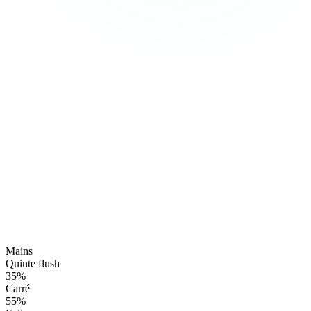
Mains
Quinte flush
35
%
Carré
55
%