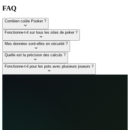
FAQ
Combien coûte Pooker ?
Fonctionne-t-il sur tous les sites de poker ?
Mes données sont-elles en sécurité ?
Quelle est la précision des calculs ?
Fonctionne-t-il pour les pots avec plusieurs joueurs ?