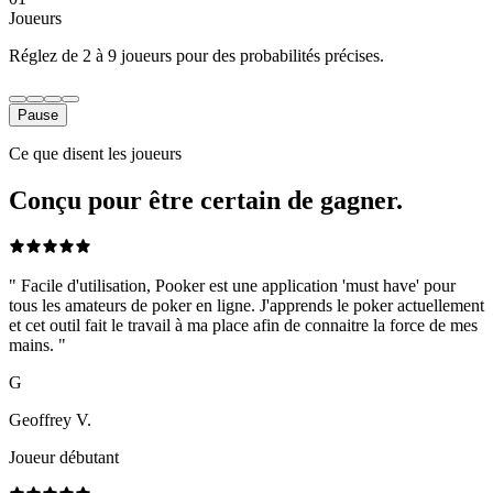
Joueurs
Réglez de 2 à 9 joueurs pour des probabilités précises.
Pause
Ce que disent les joueurs
Conçu pour être certain de gagner.
"
Facile d'utilisation, Pooker est une application 'must have' pour
tous les amateurs de poker en ligne. J'apprends le poker actuellement
et cet outil fait le travail à ma place afin de connaitre la force de mes
mains.
"
G
Geoffrey V.
Joueur débutant