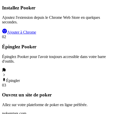
Installez Pooker
Ajoutez l'extension depuis le Chrome Web Store en quelques
secondes.
Ajouter à Chrome
0
2
Épinglez Pooker
Épinglez Pooker pour l'avoir toujours accessible dans votre barre
d'outils.
Épingler
0
3
Ouvrez un site de poker
Allez sur votre plateforme de poker en ligne préférée.
pokerstars.com