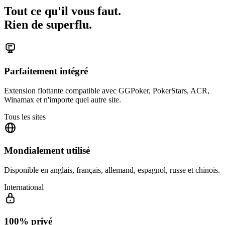
Tout ce qu'il vous faut.
Rien de superflu.
Parfaitement intégré
Extension flottante compatible avec GGPoker, PokerStars, ACR,
Winamax et n'importe quel autre site.
Tous les sites
Mondialement utilisé
Disponible en anglais, français, allemand, espagnol, russe et chinois.
International
100% privé