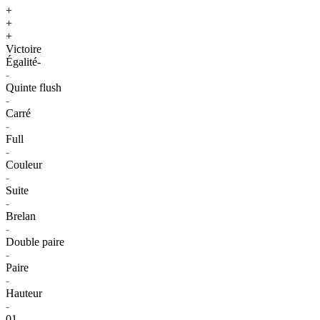
+
+
+
Victoire
Égalité
-
-
Quinte flush
-
Carré
-
Full
-
Couleur
-
Suite
-
Brelan
-
Double paire
-
Paire
-
Hauteur
-
0
1