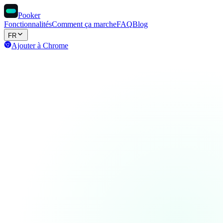
Pooker
Fonctionnalités
Comment ça marche
FAQ
Blog
FR
Ajouter à Chrome