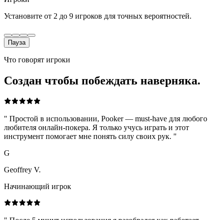
Установите от 2 до 9 игроков для точных вероятностей.
Пауза
Что говорят игроки
Создан чтобы побеждать наверняка.
"
Простой в использовании, Pooker — must-have для любого
любителя онлайн-покера. Я только учусь играть и этот
инструмент помогает мне понять силу своих рук.
"
G
Geoffrey V.
Начинающий игрок