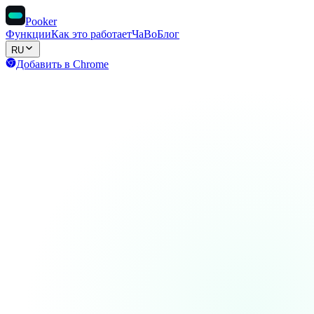
Pooker
Функции
Как это работает
ЧаВо
Блог
RU
Добавить в Chrome