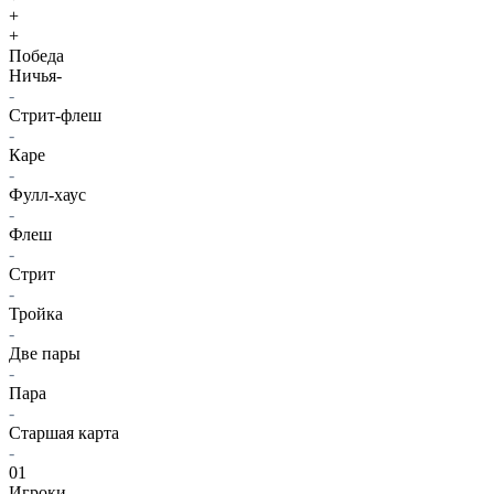
+
+
Победа
Ничья
-
-
Стрит-флеш
-
Каре
-
Фулл-хаус
-
Флеш
-
Стрит
-
Тройка
-
Две пары
-
Пара
-
Старшая карта
-
0
1
Игроки