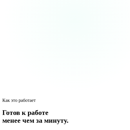
Как это работает
Готов к работе
менее чем за минуту.