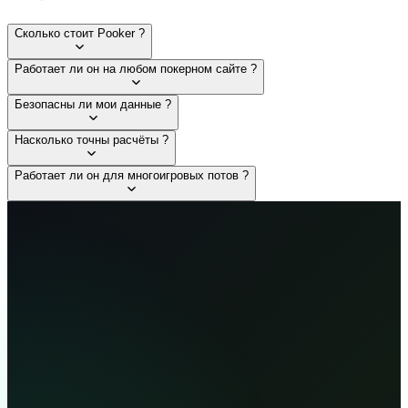
Сколько стоит Pooker ?
Работает ли он на любом покерном сайте ?
Безопасны ли мои данные ?
Насколько точны расчёты ?
Работает ли он для многоигровых потов ?